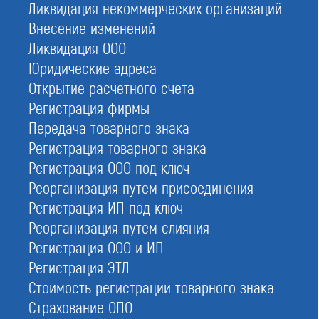
Ликвидация некоммерческих организаций
регламентирует:
Внесение изменений
какие сведения должны быть указаны;
Ликвидация ООО
где размещается Государственный единый реестр;
Юридические адреса
сроки внесения сведений, изменений.
Открытие расчетного счета
Постоянное местонахождение государственной
Регистрация фирмы
базы данных — официальный портал надзорного
Передача товарного знака
органа (Ростехнадзор). Здесь указаны все СРО,
проектировочные в том числе. При поиске можно
Регистрация товарного знака
применить фильтр, отсортировать только
Регистрация ООО под ключ
проектировщиков.
Реорганизация путем присоединения
Регистрация ИП под ключ
Реорганизация путем слияния
Регистрация ООО и ИП
Регистрация ЭТЛ
Стоимость регистрации товарного знака
Страхование ОПО