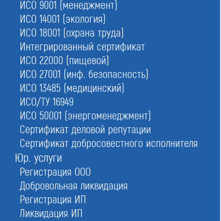
ИСО 9001 (менеджмент)
Строителей
ИСО 14001 (экология)
ИСО 18001 (охрана труда)
Интегрированный сертификат
Проектировщиков
ИСО 22000 (пищевой)
ИСО 27001 (инф. безопасность)
ИСО 13485 (медицинский)
Изыскателей
ИСО/ТУ 16949
ИСО 50001 (энергоменеджмент)
Сертификат деловой репутации
Реестры саморегулируемых
Сертификат добросовестного исполнителя
Юр. услуги
организаций
Регистрация ООО
Добровольная ликвидация
СРО проектировщиков входит в общий список
Регистрация ИП
проектно-изыскательских объединений. Реестр
Ликвидация ИП
ведется на основании
ст. 55.18 ГрК
. Закон