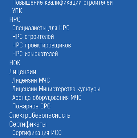
Повышение квалификации строителей
Реестр СРО проектировщиков
УПК
в Москве
НРС
Специалисты для НРС
НРС строителей
вступить в проектное СРО и получить доступ к
НРС проектировщиков
аукционам и выгодным контрактам
НРС изыскателей
НОК
Лицензии
Лицензии МЧС
Оставьте заявку прямо сейчас
Лицензии Министерства культуры
Аренда оборудования МЧС
Пожарное СРО
Заказать консультацию
Электробезопасность
При отправке данной формы вы соглашаетесь с
политикой о предоставлении
персональных данных.
Сертификаты
Сертификация ИСО