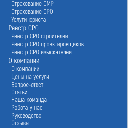
Страхование СМР
Страхование СРО
Услуги юриста
Реестр СРО
Реестр СРО строителей
Реестр СРО проектировщиков
Стать членом реестра проектировщиков
Реестр СРО изыскателей
О компании
О компании
Цены на услуги
Заказать
Вопрос-ответ
Статьи
При отправке данной формы вы соглашаетесь с
политикой о предоставлении
персональных данных.
Наша команда
Работа у нас
Руководство
Отзывы