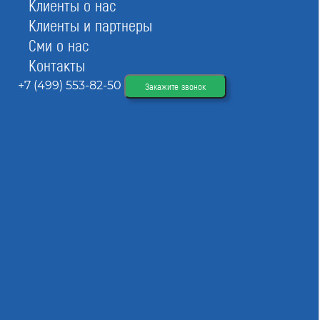
Клиенты о нас
Клиенты и партнеры
Сми о нас
Контакты
+7 (499) 553-82-50
Закажите звонок
На сайте СтройЮрист вы найдете актуальную
базу данных по проектировочным
объединениям. Воспользуйтесь фильтром, чтобы
найти СРО по заданным параметрам.