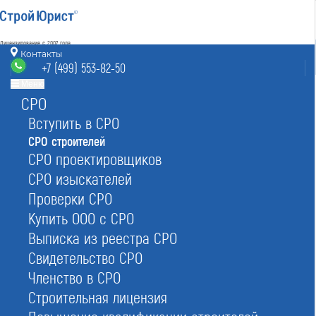
Лицензирование с 2007 года
4.93
Контакты
Наш рейтинг
+7 (499) 553-82-50
из
80
отзывов
Меню
СРО
Москва
8 (800) 700-15-25
sro@msk.stroyurist.ru
Вступить в СРО
без выходных 7:00-20:00
СРО строителей
+7 (499) 553-82-50
СРО проектировщиков
Москва, ст. м.«Баррикадная»,
ул. Большая Грузинская 12, строение 2, офис 9
СРО изыскателей
Проверки СРО
Купить ООО с СРО
Главная
Услуги
СРО
СРО строителей
Выписка из реестра СРО
Свидетельство СРО
Членство в СРО
Строительная лицензия
Вступление в СРО строителей в