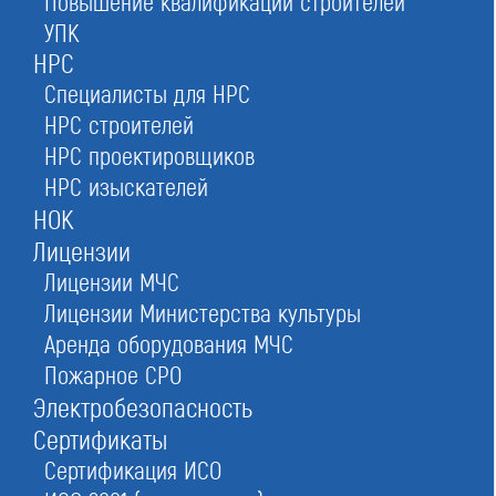
Повышение квалификации строителей
Москве
УПК
НРС
Быстрое оформление строительного СРО:
Специалисты для НРС
подготовка документов, подбор специалистов
НРС строителей
НРС, получение допуска с гарантией.
НРС проектировщиков
Сопровождение по требованиям НОСТРОЙ
НРС изыскателей
НОК
Лицензии
от 105 000 руб.
130 000 руб.
Лицензии МЧС
оформление за 1 день
Лицензии Министерства культуры
Аренда оборудования МЧС
Пожарное СРО
Электробезопасность
Сертификаты
Сертификация ИСО