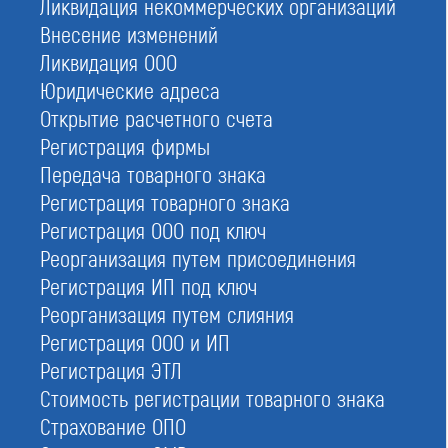
Ликвидация некоммерческих организаций
Внесение изменений
Заказать
Ликвидация ООО
При отправке данной формы вы соглашаетесь с
политикой о предоставлении
Юридические адреса
персональных данных.
Открытие расчетного счета
Регистрация фирмы
С этой услугой часто заказывают:
Передача товарного знака
НРС строителей
Регистрация товарного знака
Купить ООО с СРО
Регистрация ООО под ключ
Реорганизация путем присоединения
Выписка из реестра
Регистрация ИП под ключ
Вступить в СРО
Реорганизация путем слияния
СРО проектировщиков
Регистрация ООО и ИП
СРО изыскателей
Регистрация ЭТЛ
Стоимость регистрации товарного знака
Страхование ОПО