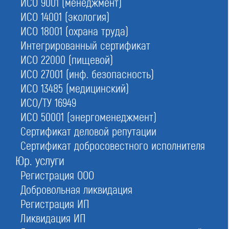
ИСО 9001 (менеджмент)
ИСО 14001 (экология)
ИСО 18001 (охрана труда)
Интегрированный сертификат
ИСО 22000 (пищевой)
ИСО 27001 (инф. безопасность)
1.
Бесплатная экспертиза
- трудовых и дипломов
ИСО 13485 (медицинский)
ИСО/ТУ 16949
3.
Вступление в строительное СРО
ИСО 50001 (энергоменеджмент)
- помощь в плановых проверках
Сертификат деловой репутации
2.
Поиск специалистов для НОСТРОЙ
Сертификат добросовестного исполнителя
- допуск за 1 день срочно
Юр. услуги
4.
Регистрация ООО
Низкий прайс для строителей
- оформление под ключ
Добровольная ликвидация
Регистрация ИП
Оставьте заявку прямо сейчас
Ликвидация ИП