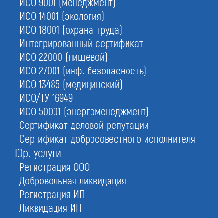
ИСО 9001 (менеджмент)
1.
Бесплатно проверим
стаж и образование ваших сотрудников
ИСО 14001 (экология)
ИСО 18001 (охрана труда)
3.
Предоставим своих
Интегрированный сертификат
готовых специалистов
ИСО 22000 (пищевой)
2.
Оформим пакет документов
ИСО 27001 (инф. безопасность)
для НОСТРОЙ под ключ
ИСО 13485 (медицинский)
ИСО/ТУ 16949
4.
Исключим задвоение
проверим за какой организацией закреплен
ИСО 50001 (энергоменеджмент)
Сертификат деловой репутации
Сертификат добросовестного исполнителя
Юр. услуги
С этой услугой часто заказывают:
Специалисты НРС
Регистрация ООО
Добровольная ликвидация
НРС проектировщиков
Регистрация ИП
НРС изыскателей
Ликвидация ИП
СРО строителей