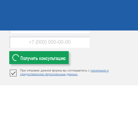
Его использование влечет ответственность.
Наш эксперт перезвонит Вам
в течение 4-х минут и проконсультирует
Получить консультацию
При отправке данной формы вы соглашаетесь с
политикой о
предоставлении персональных данных.