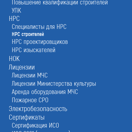
Повышение квалификации строителей
УПК
строителя, начальника участка, прораба,
НРС
других специалистов
Специалисты для НРС
НРС строителей
НРС проектировщиков
бесплатно
7 000 руб.
НРС изыскателей
от 14 дней
НОК
Лицензии
Лицензии МЧС
Оставьте заявку прямо сейчас
Лицензии Министерства культуры
Аренда оборудования МЧС
Пожарное СРО
Получить консультацию
Электробезопасность
При отправке данной формы вы соглашаетесь с
политикой о предоставлении
персональных данных.
Сертификаты
Сертификация ИСО