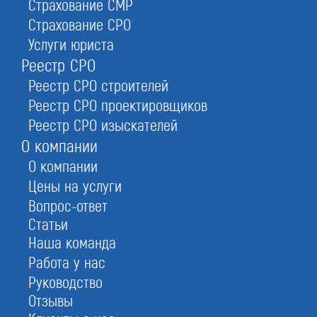
Страхование СМР
акты приемки.
Страхование СРО
Услуги юриста
Реестр СРО
Важно! Строительные компании,
Реестр СРО строителей
предполагающие вести деятельность в
Реестр СРО проектировщиков
области капитальных строительно-
Реестр СРО изыскателей
ремонтных работ, попадающие под
О компании
требования ст.55.6 ГрК РФ
обязаны иметь
в штате минимум двух специалистов из нац.
О компании
реестра.
Цены на услуги
Вопрос-ответ
Статьи
Наша команда
Работа у нас
Руководство
Отзывы