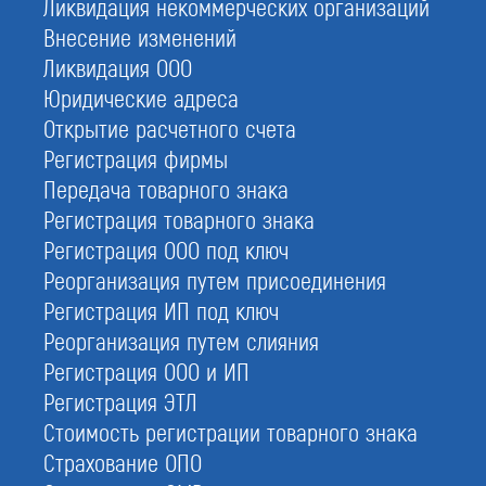
Ликвидация некоммерческих организаций
Допуск СРО
Внесение изменений
Ликвидация ООО
Вступить в СРО
Юридические адреса
Строительная лицензия
Открытие расчетного счета
Реестр СРО строителей
Регистрация фирмы
Передача товарного знака
Регистрация товарного знака
Регистрация ООО под ключ
Реорганизация путем присоединения
Вступить в Национальный реестр
Регистрация ИП под ключ
строителей
Реорганизация путем слияния
Регистрация ООО и ИП
Регистрация ЭТЛ
НРС НОСТРОЙ — это электронный ресурс, в котором
размещены сведения о высокопрофессиональных
Стоимость регистрации товарного знака
работниках в строительстве, имеющих право
Страхование ОПО
организовывать и принимать работы, подписывать