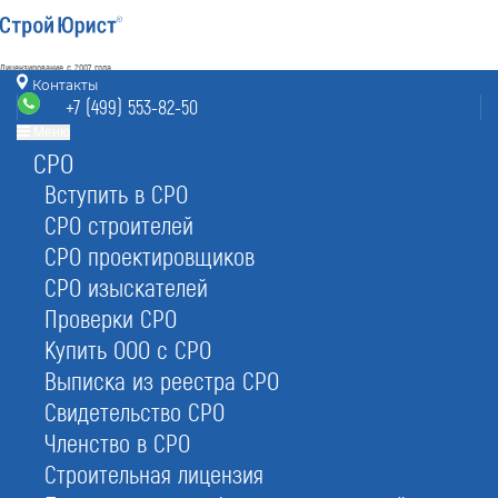
Лицензирование с 2007 года
4.93
Контакты
Наш рейтинг
+7 (499) 553-82-50
из
80
отзывов
Меню
СРО
Москва
8 (800) 700-15-25
nrs@msk.stroyurist.ru
Вступить в СРО
без выходных 7:00-20:00
СРО строителей
+7 (499) 553-82-50
СРО проектировщиков
Москва, ст. м.«Баррикадная»,
ул. Большая Грузинская 12, строение 2, офис 9
СРО изыскателей
Проверки СРО
Главная
Услуги
НРС
НРС строителей
Купить ООО с СРО
Выписка из реестра СРО
Свидетельство СРО
Членство в СРО
Строительная лицензия
Внесение в НОСТРОЙ в Москве