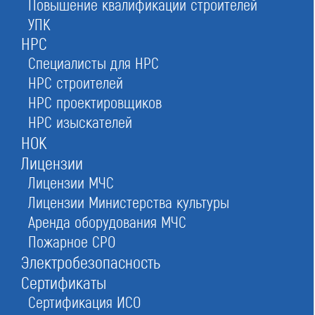
Повышение квалификации строителей
Реестр СРО проектировщиков
УПК
в Москве
НРС
Специалисты для НРС
НРС строителей
вступить в проектное СРО и получить доступ к
НРС проектировщиков
аукционам и выгодным контрактам
НРС изыскателей
НОК
Лицензии
Лицензии МЧС
Оставьте заявку прямо сейчас
Лицензии Министерства культуры
Аренда оборудования МЧС
Пожарное СРО
Заказать консультацию
Электробезопасность
При отправке данной формы вы соглашаетесь с
политикой о предоставлении
персональных данных.
Сертификаты
Сертификация ИСО