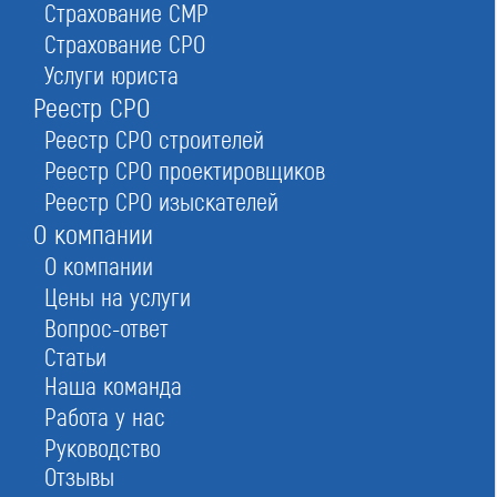
Страхование СМР
Страхование СРО
Услуги юриста
Реестр СРО
Реестр СРО строителей
Реестр СРО проектировщиков
Стать членом реестра проектировщиков
Реестр СРО изыскателей
О компании
О компании
Цены на услуги
Заказать
Вопрос-ответ
Статьи
При отправке данной формы вы соглашаетесь с
политикой о предоставлении
персональных данных.
Наша команда
Работа у нас
Руководство
Отзывы