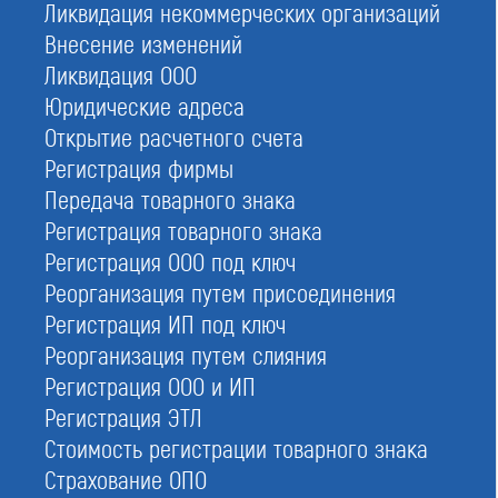
Ликвидация некоммерческих организаций
регламентирует:
Внесение изменений
какие сведения должны быть указаны;
Ликвидация ООО
где размещается Государственный единый реестр;
Юридические адреса
сроки внесения сведений, изменений.
Открытие расчетного счета
Постоянное местонахождение государственной
Регистрация фирмы
базы данных — официальный портал надзорного
Передача товарного знака
органа (Ростехнадзор). Здесь указаны все СРО,
проектировочные в том числе. При поиске можно
Регистрация товарного знака
применить фильтр, отсортировать только
Регистрация ООО под ключ
проектировщиков.
Реорганизация путем присоединения
Регистрация ИП под ключ
Реорганизация путем слияния
Регистрация ООО и ИП
Регистрация ЭТЛ
Стоимость регистрации товарного знака
Страхование ОПО