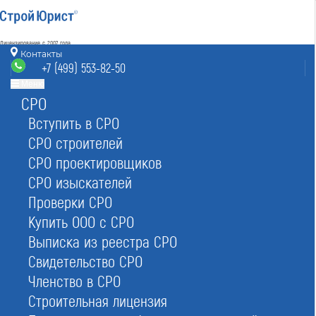
Лицензирование с 2007 года
4.93
Контакты
Наш рейтинг
+7 (499) 553-82-50
из
80
отзывов
Меню
СРО
Москва
8 (800) 700-15-25
info@msk.stroyurist.ru
Вступить в СРО
без выходных 7:00-20:00
СРО строителей
+7 (499) 553-82-50
СРО проектировщиков
Москва, ст. м.«Баррикадная»,
ул. Большая Грузинская 12, строение 2, офис 9
СРО изыскателей
Проверки СРО
Главная
Реестр СРО
Проектировщиков
Купить ООО с СРО
Выписка из реестра СРО
Свидетельство СРО
Членство в СРО
Строительная лицензия