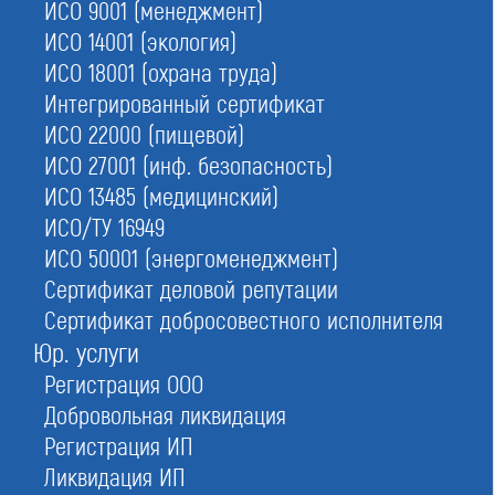
ИСО 9001 (менеджмент)
Строителей
ИСО 14001 (экология)
ИСО 18001 (охрана труда)
Интегрированный сертификат
Проектировщиков
ИСО 22000 (пищевой)
ИСО 27001 (инф. безопасность)
ИСО 13485 (медицинский)
Изыскателей
ИСО/ТУ 16949
ИСО 50001 (энергоменеджмент)
Сертификат деловой репутации
Реестры саморегулируемых
Сертификат добросовестного исполнителя
Юр. услуги
организаций
Регистрация ООО
Добровольная ликвидация
СРО проектировщиков входит в общий список
Регистрация ИП
проектно-изыскательских объединений. Реестр
Ликвидация ИП
ведется на основании
ст. 55.18 ГрК
. Закон