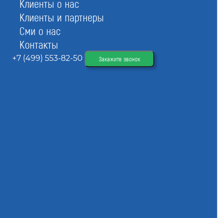
Клиенты о нас
Клиенты и партнеры
Сми о нас
Контакты
+7 (499) 553-82-50
Закажите звонок
На сайте СтройЮрист вы найдете актуальную
базу данных по проектировочным
объединениям. Воспользуйтесь фильтром, чтобы
найти СРО по заданным параметрам.