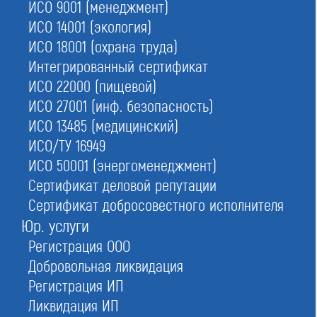
ИСО 9001 (менеджмент)
ИСО 14001 (экология)
Строителей
ИСО 18001 (охрана труда)
Интегрированный сертификат
ИСО 22000 (пищевой)
Проектировщиков
ИСО 27001 (инф. безопасность)
ИСО 13485 (медицинский)
ИСО/ТУ 16949
Изыскателей
ИСО 50001 (энергоменеджмент)
Сертификат деловой репутации
Сертификат добросовестного исполнителя
Сведения обо всех некоммерческих объединениях в
Юр. услуги
строительстве содержит Государственный реестр
Регистрация ООО
СРО. Его ведет Ростехнадзор (РТН). Единый реестр
Добровольная ликвидация
опубликован на официальном сайте РТН.
Регистрация ИП
Ассоциации НОСТРОЙ и НОПРИЗ также ведут
реестры СРО — каждая по своей специфике
Ликвидация ИП