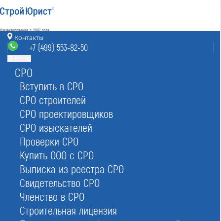
Лицензирование с 2007 года
4.93
Контакты
Наш рейтинг
+7 (499) 553-82-50
из
80
отзывов
Меню
СРО
Москва
8 (800) 700-15-25
info@msk.stroyurist.ru
Вступить в СРО
без выходных 7:00-20:00
СРО строителей
+7 (499) 553-82-50
СРО проектировщиков
Москва, ст. м.«Баррикадная»,
ул. Большая Грузинская 12, строение 2, офис 9
СРО изыскателей
Проверки СРО
Главная
Реестр СРО
Купить ООО с СРО
Выписка из реестра СРО
Свидетельство СРО
Членство в СРО
Строительная лицензия