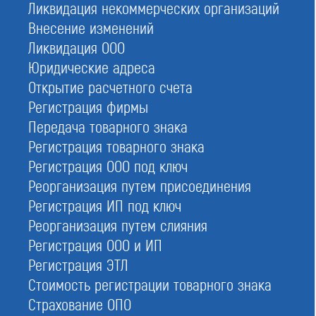
деятельности.
Ликвидация некоммерческих организаций
Внесение изменений
Ликвидация ООО
Самая низкая цена на вступление
Юридические адреса
Открытие расчетного счета
Регистрация фирмы
Передача товарного знака
Вступить в СРО
Регистрация товарного знака
При отправке данной формы вы соглашаетесь с
политикой о
Регистрация ООО под ключ
предоставлении персональных данных.
Реорганизация путем присоединения
Регистрация ИП под ключ
Реорганизация путем слияния
На страницах нашего сайта вы найдете общий
Регистрация ООО и ИП
реестр СРО по федеральным округам, а также
Регистрация ЭТЛ
отдельные — для строителей, изыскателей и
Стоимость регистрации товарного знака
проектировщиков. Он включает сведения об
Страхование ОПО
ассоциациях, их регистрационные и контактные