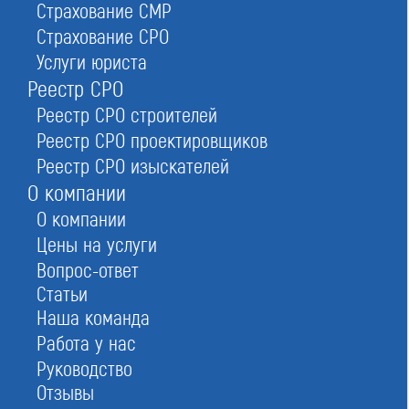
данные, номер в реестре.
Страхование СМР
СРО разделены по территориальному признаку,
Страхование СРО
указано количество объединений в регионе. Это
Услуги юриста
удобно — вы сразу открываете нужную область или
Реестр СРО
город. Региональный список СРО — это активные
Реестр СРО строителей
ссылки на карточки организаций, содержащие
информацию:
Реестр СРО проектировщиков
название, адрес, количество членов, дата и номер
Реестр СРО изыскателей
регистрации;
О компании
условия вступления;
О компании
краткая справка.
Цены на услуги
Позвоните нам и мы расскажем о порядке
Вопрос-ответ
вступления, взносах, требованиях и лучших
Статьи
предложениях от саморегулируемых организаций.
Наша команда
Работа у нас
Список СРО в Москве
Руководство
Отзывы