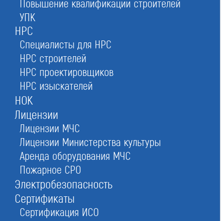
Повышение квалификации строителей
Реестр СРО
УПК
в Москве
НРС
Специалисты для НРС
НРС строителей
Стать членом саморегулируемой организации
НРС проектировщиков
(СРО) и получить право на строительство,
НРС изыскателей
проектирование и изыскания для капстроя
НОК
Лицензии
Лицензии МЧС
Лицензии Министерства культуры
Оставьте заявку прямо сейчас
Аренда оборудования МЧС
Пожарное СРО
Электробезопасность
Заказать консультацию
Сертификаты
При отправке данной формы вы соглашаетесь с
политикой о предоставлении
персональных данных.
Сертификация ИСО