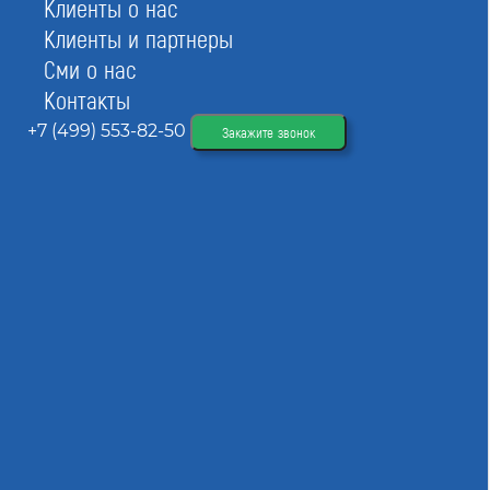
Клиенты о нас
Обновлено
08.08.2026 07:51:55
Клиенты и партнеры
Сми о нас
Контакты
TYPE
+7 (499) 553-82-50
Закажите звонок
msk
Строители
Рейтинг
Ассоциация СРО «ЦЕНТРРЕГИОН»
Рейтинг:
4
Номер в реестре:
СРО-С-038-15092009
ИНН:
7722309947
Дата регистрации:
15.09.2009
Строители
Рейтинг
АССОЦИАЦИЯ «СТРОЙКОНТРОЛЬ»
Рейтинг:
4