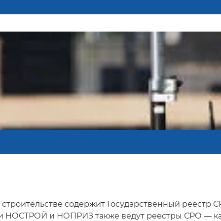
строительстве содержит Государственный реестр СРО
и НОСТРОЙ и НОПРИЗ также ведут реестры СРО — ка