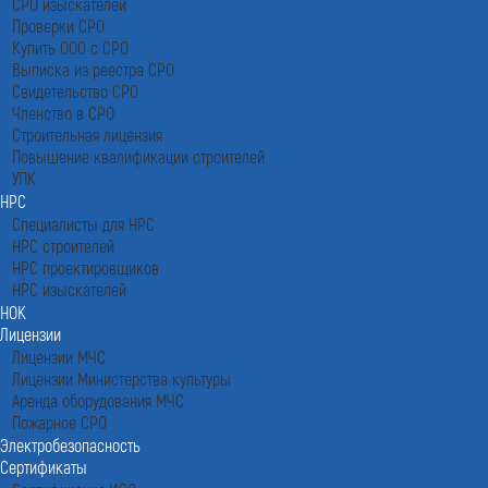
СРО изыскателей
Проверки СРО
Купить ООО с СРО
Выписка из реестра СРО
Свидетельство СРО
Членство в СРО
Строительная лицензия
Повышение квалификации строителей
УПК
НРС
Специалисты для НРС
НРС строителей
НРС проектировщиков
НРС изыскателей
НОК
Лицензии
Лицензии МЧС
Лицензии Министерства культуры
Аренда оборудования МЧС
Пожарное СРО
Электробезопасность
Сертификаты