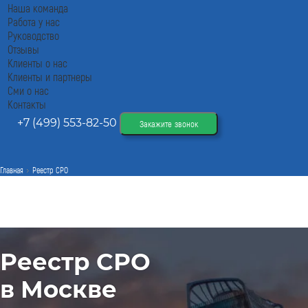
Наша команда
Работа у нас
Руководство
Отзывы
Клиенты о нас
Клиенты и партнеры
Сми о нас
Контакты
+7 (499) 553-82-50
Закажите звонок
Главная
Реестр СРО
Реестр СРО
в Москве