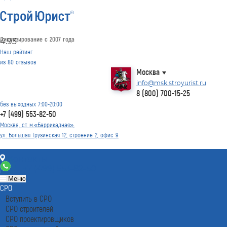
Лицензирование с 2007 года
4.93
Наш рейтинг
из
80
отзывов
Москва
info@msk.stroyurist.ru
8 (800) 700-15-25
без выходных 7:00-20:00
+7 (499) 553-82-50
Москва, ст. м.«Баррикадная»,
ул. Большая Грузинская 12, строение 2, офис 9
Контакты
+7 (499) 553-82-50
Меню
СРО
Вступить в СРО
СРО строителей
СРО проектировщиков