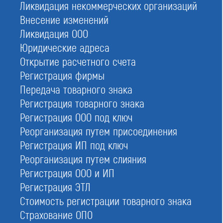
Дата регистрации:
Ликвидация некоммерческих организаций
08.12.2009
Внесение изменений
ИНН:
Ликвидация ООО
7725256274
Юридические адреса
ОГРН:
Открытие расчетного счета
1097799011166
Регистрация фирмы
Адрес:
Передача товарного знака
г. Москва,ул. Дербеневская набережная, д.11, Бизнес-Центр Pollars,
Регистрация товарного знака
корпус А, 3 этаж, офис 325А
Регистрация ООО под ключ
Кол-во активных членов:
Реорганизация путем присоединения
212
Регистрация ИП под ключ
Реорганизация путем слияния
Регистрация ООО и ИП
Условия вступления в Строительная
Регистрация ЭТЛ
Ассоциация "МГС"
Стоимость регистрации товарного знака
Страхование ОПО