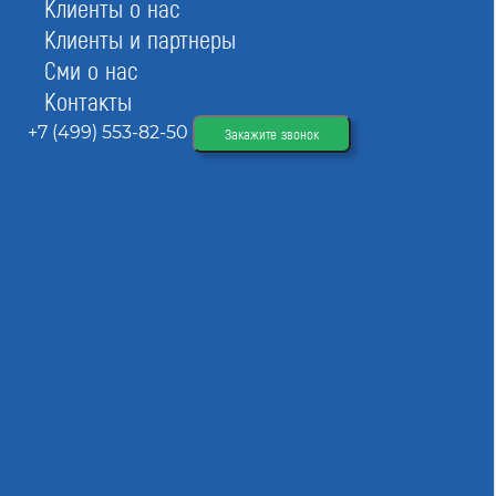
Клиенты о нас
Клиенты и партнеры
Сми о нас
Контакты
+7 (499) 553-82-50
Закажите звонок
Вступить в СРО
При отправке данной формы вы соглашаетесь с
политикой о предоставлении
персональных данных.
Информация о СРО
Ассоциация в области строительства "Межрегиональная гильдия
строителей" была зарегистрирована и начала работать 08.12.2009. На
сегодняшний день в ее составе насчитывается порядка 212
предприятий. За данной СРО в госреестре закреплен номер СРО-
С-105-08122009.