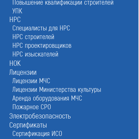
Повышение квалификации строителей
Строительная Ассоциация "МГС"
УПК
в Москве
НРС
Специалисты для НРС
НРС строителей
НРС проектировщиков
Оставьте заявку прямо сейчас
НРС изыскателей
НОК
Лицензии
Лицензии МЧС
Заказать консультацию
Лицензии Министерства культуры
При отправке данной формы вы соглашаетесь с
политикой о предоставлении
персональных данных.
Аренда оборудования МЧС
Пожарное СРО
Электробезопасность
4/5
Рейтинг
Сертификаты
№214
в Российской федерации
Сертификация ИСО
№86
в Московской области