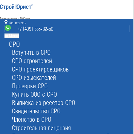
Лицензирование с 2007 года
4.93
Контакты
Наш рейтинг
+7 (499) 553-82-50
из
80
отзывов
Меню
СРО
Москва
8 (800) 700-15-25
info@msk.stroyurist.ru
Вступить в СРО
без выходных 7:00-20:00
СРО строителей
+7 (499) 553-82-50
СРО проектировщиков
Москва, ст. м.«Баррикадная»,
ул. Большая Грузинская 12, строение 2, офис 9
СРО изыскателей
Проверки СРО
Главная
Реестр СРО
Строителей
Купить ООО с СРО
Выписка из реестра СРО
Свидетельство СРО
Членство в СРО
Строительная лицензия