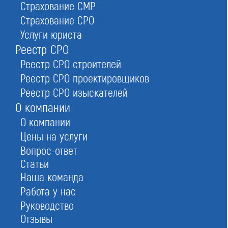
Страхование СМР
Страхование СРО
Услуги юриста
Реестр СРО
Реестр СРО строителей
Реестр СРО проектировщиков
Реестр СРО изыскателей
О компании
О компании
Цены на услуги
Вопрос-ответ
Статьи
Вступительный взнос
от 0 до 20 тыс ₽
Наша команда
Членский взнос
от 0 до 10 тыс/мес ₽
Работа у нас
Взнос в компенсационный фонд
100 тыс ₽
Руководство
Страховой взнос
от 0 до 10 тыс ₽/год
Отзывы
Общая стоимость вступления
от 100 тыс до 140 тыс ₽