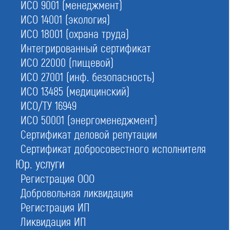
ИСО 9001 (менеджмент)
№78
в Москве
ИСО 14001 (экология)
ИСО 18001 (охрана труда)
Интегрированный сертификат
Ассоциация в области строительства "Межрегиональная
гильдия строителей"
ИСО 22000 (пищевой)
ИСО 27001 (инф. безопасность)
Обновлено
ИСО 13485 (медицинский)
16.06.2026 07:13:15
ИСО/ТУ 16949
ИСО 50001 (энергоменеджмент)
Статус:
Сертификат деловой репутации
Исключено из государственного реестра СРО (Приказ
Ростехнадзора от 12.12.2017 № СП-142), все допуски выданные СРО
Сертификат добросовестного исполнителя
недействительны
Юр. услуги
Сокращенное наименование:
Регистрация ООО
Строительная Ассоциация "МГС"
Добровольная ликвидация
Номер в реестре:
Регистрация ИП
СРО-С-105-08122009
Ликвидация ИП