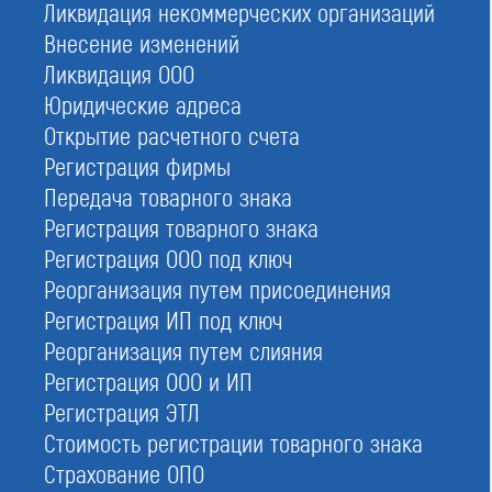
Дата регистрации:
Ликвидация некоммерческих организаций
14.10.2013
Внесение изменений
ИНН:
Ликвидация ООО
7715490451
Юридические адреса
ОГРН:
Открытие расчетного счета
1117799015608
Регистрация фирмы
Адрес:
Передача товарного знака
127254, г. Москва, ул. Добролюбова, д. 16, стр. 1
Регистрация товарного знака
Кол-во активных членов:
Регистрация ООО под ключ
3
Реорганизация путем присоединения
Размер компфонда возмещения вреда:
Регистрация ИП под ключ
31 100 000
Реорганизация путем слияния
Регистрация ООО и ИП
Регистрация ЭТЛ
Условия вступления в СРО НП
Стоимость регистрации товарного знака
«Союзнефтегазстрой»
Страхование ОПО