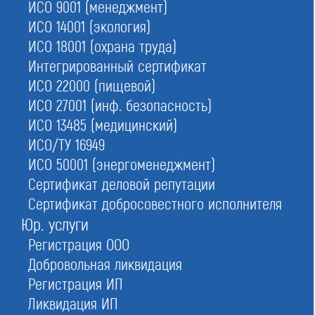
ИСО 9001 (менеджмент)
№140
в Москве
ИСО 14001 (экология)
ИСО 18001 (охрана труда)
Интегрированный сертификат
Саморегулируемая организация Некоммерческое
партнерство «Союз строителей нефтегазовой отрасли»
ИСО 22000 (пищевой)
ИСО 27001 (инф. безопасность)
Обновлено
ИСО 13485 (медицинский)
16.06.2026 07:13:15
ИСО/ТУ 16949
ИСО 50001 (энергоменеджмент)
Статус:
Сертификат деловой репутации
Исключено из государственного реестра СРО (Приказ
Ростехнадзора от 07.08.2017 № СП-73), все допуски выданные СРО
Сертификат добросовестного исполнителя
недействительны
Юр. услуги
Сокращенное наименование:
Регистрация ООО
СРО НП «Союзнефтегазстрой»
Добровольная ликвидация
Номер в реестре:
Регистрация ИП
СРО-С-271-14102013
Ликвидация ИП