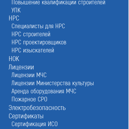
Повышение квалификации строителей
СРО НП «Союзнефтегазстрой»
УПК
в Москве
НРС
Специалисты для НРС
НРС строителей
НРС проектировщиков
Оставьте заявку прямо сейчас
НРС изыскателей
НОК
Лицензии
Лицензии МЧС
Заказать консультацию
Лицензии Министерства культуры
При отправке данной формы вы соглашаетесь с
политикой о предоставлении
персональных данных.
Аренда оборудования МЧС
Пожарное СРО
Электробезопасность
4/5
Рейтинг
Сертификаты
№63
в Российской федерации
Сертификация ИСО
№153
в Московской области