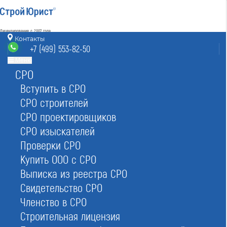
Лицензирование с 2007 года
4.93
Контакты
Наш рейтинг
+7 (499) 553-82-50
из
80
отзывов
Меню
СРО
Москва
8 (800) 700-15-25
info@msk.stroyurist.ru
Вступить в СРО
без выходных 7:00-20:00
СРО строителей
+7 (499) 553-82-50
СРО проектировщиков
Москва, ст. м.«Баррикадная»,
ул. Большая Грузинская 12, строение 2, офис 9
СРО изыскателей
Проверки СРО
Главная
Реестр СРО
Строителей
Купить ООО с СРО
Выписка из реестра СРО
Свидетельство СРО
Членство в СРО
Строительная лицензия