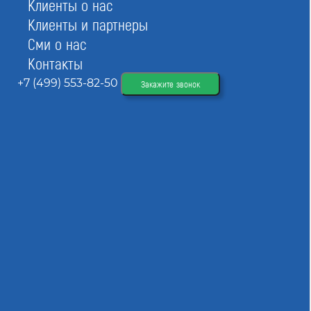
Клиенты о нас
Общая стоимость вступления
от 100 тыс до 140 тыс ₽
Клиенты и партнеры
Сми о нас
Контакты
+7 (499) 553-82-50
Закажите звонок
Вступить в СРО
При отправке данной формы вы соглашаетесь с
политикой о предоставлении
персональных данных.
Информация о СРО
Саморегулируемая организация Некоммерческое партнерство «Союз
строителей нефтегазовой отрасли» была зарегистрирована и начала
работать 14.10.2013. На сегодняшний день в ее составе насчитывается