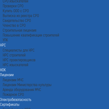
СРО изыскателей
Проверки СРО
Купить ООО с СРО
Выписка из реестра СРО
Свидетельство СРО
Членство в СРО
Строительная лицензия
Повышение квалификации строителей
УПК
НРС
Специалисты для НРС
НРС строителей
НРС проектировщиков
НРС изыскателей
НОК
Лицензии
Лицензии МЧС
Лицензии Министерства культуры
Аренда оборудования МЧС
Пожарное СРО
Электробезопасность
Сертификаты