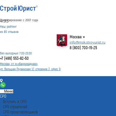
Лицензирование с 2007 года
4.93
Наш рейтинг
из
80
отзывов
Москва
info@msk.stroyurist.ru
8 (800) 700-15-25
без выходных 7:00-20:00
+7 (499) 553-82-50
Москва, ст. м.«Баррикадная»,
ул. Большая Грузинская 12, строение 2, офис 9
Контакты
+7 (499) 553-82-50
Меню
СРО
Вступить в СРО
СРО строителей
СРО проектировщиков