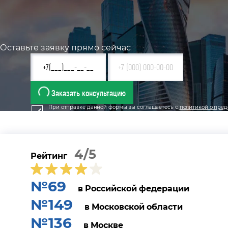
Оставьте заявку прямо сейчас
Заказать консультацию
При отправке данной формы вы соглашаетесь с
политикой о пред
4/5
Рейтинг
№69
в Российской федерации
№149
в Московской области
№136
в Москве