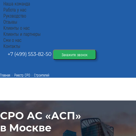
Наша команда
Работа у нас
Руководство
Отзывы
Клиенты о нас
Клиенты и партнеры
Сми о нас
Контакты
+7 (499) 553-82-50
Закажите звонок
Главная
Реестр СРО
Строителей
СРО АС «АСП»
в Москве