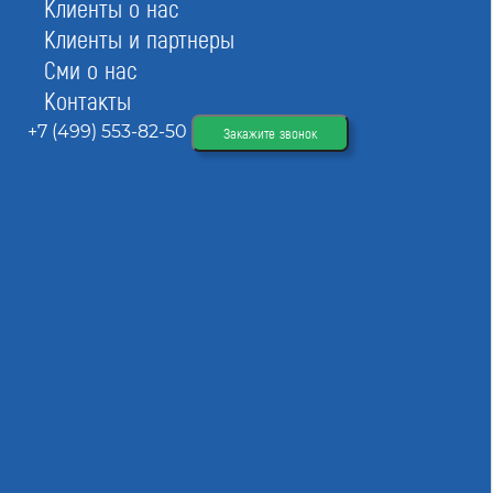
Клиенты о нас
персональных данных.
Клиенты и партнеры
Сми о нас
Контакты
+7 (499) 553-82-50
Закажите звонок
На сайте СтройЮрист вы найдете актуальные
списки всех СРО. Наши эксперты