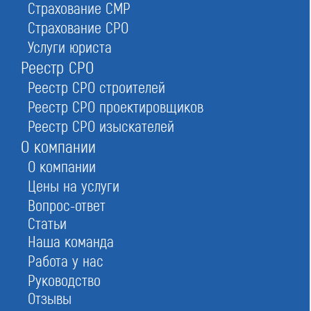
Страхование СМР
Страхование СРО
Услуги юриста
Реестр СРО
Реестр СРО строителей
Реестр СРО проектировщиков
Реестр СРО изыскателей
О компании
О компании
Стать членом реестра строителей и получить
Цены на услуги
свидетельство
Вопрос-ответ
Статьи
Наша команда
Работа у нас
Заказать
Руководство
Отзывы
При отправке данной формы вы соглашаетесь с
политикой о предоставлении