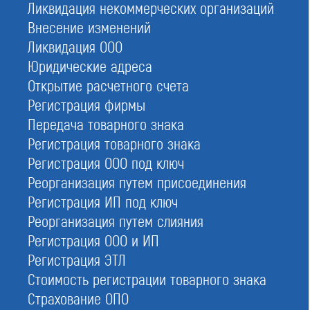
Ликвидация некоммерческих организаций
портале Ростехнадзора. Это объединенная база
Внесение изменений
данных, включающая строительные и
Ликвидация ООО
изыскательско-проектировочные союзы.
Юридические адреса
Только строительные СРО
— координируются
Открытие расчетного счета
национальной ассоциацией НОСТРОЙ.
Регистрация фирмы
Передача товарного знака
Реестр по профилю проектирования и
Регистрация товарного знака
изысканий
ведет нацобъединение НОПРИЗ —
проектировщиков / изыскателей.
Регистрация ООО под ключ
Реорганизация путем присоединения
Обязанность по ведению госреестра возложена на
Регистрация ИП под ключ
Федеральную службу по экологическому,
Реорганизация путем слияния
технологическому и атомному надзору
Регистрация ООО и ИП
(Ростехнадзор).
Регистрация ЭТЛ
Стоимость регистрации товарного знака
Страхование ОПО