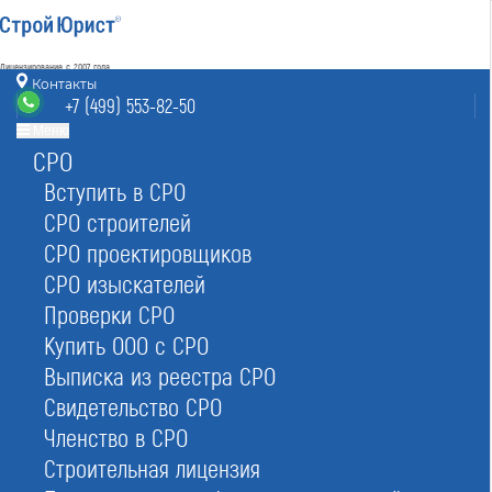
Лицензирование с 2007 года
4.93
Контакты
Наш рейтинг
+7 (499) 553-82-50
из
80
отзывов
Меню
СРО
Москва
8 (800) 700-15-25
info@msk.stroyurist.ru
Вступить в СРО
без выходных 7:00-20:00
СРО строителей
+7 (499) 553-82-50
СРО проектировщиков
Москва, ст. м.«Баррикадная»,
ул. Большая Грузинская 12, строение 2, офис 9
СРО изыскателей
Проверки СРО
Главная
Реестр СРО
Строителей
Купить ООО с СРО
Выписка из реестра СРО
Свидетельство СРО
Членство в СРО
Строительная лицензия