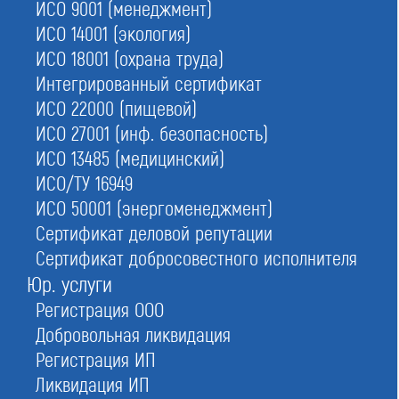
ИСО 9001 (менеджмент)
Строителей
ИСО 14001 (экология)
ИСО 18001 (охрана труда)
Интегрированный сертификат
Проектировщиков
ИСО 22000 (пищевой)
ИСО 27001 (инф. безопасность)
ИСО 13485 (медицинский)
Изыскателей
ИСО/ТУ 16949
ИСО 50001 (энергоменеджмент)
Сертификат деловой репутации
Реестры саморегулируемых
Сертификат добросовестного исполнителя
Юр. услуги
организаций
Регистрация ООО
Добровольная ликвидация
Это перечни всех некоммерческих объединений
Регистрация ИП
строительной сферы:
Ликвидация ИП
Государственный реестр
опубликован на