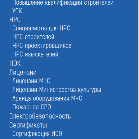
Повышение квалификации строителей
Реестр СРО строителей
УПК
в Москве
НРС
Специалисты для НРС
НРС строителей
стать членом объединения строителей и
НРС проектировщиков
получать контракты от 10 миллионов рублей
НРС изыскателей
НОК
Лицензии
Лицензии МЧС
Оставьте заявку прямо сейчас
Лицензии Министерства культуры
Аренда оборудования МЧС
Пожарное СРО
Заказать консультацию
Электробезопасность
При отправке данной формы вы соглашаетесь с
политикой о предоставлении
персональных данных.
Сертификаты
Сертификация ИСО