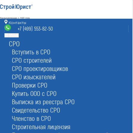
Лицензирование с 2007 года
4.93
Контакты
Наш рейтинг
+7 (499) 553-82-50
из
80
отзывов
Меню
СРО
Москва
8 (800) 700-15-25
info@msk.stroyurist.ru
Вступить в СРО
без выходных 7:00-20:00
СРО строителей
+7 (499) 553-82-50
СРО проектировщиков
Москва, ст. м.«Баррикадная»,
ул. Большая Грузинская 12, строение 2, офис 9
СРО изыскателей
Проверки СРО
Главная
Реестр СРО
Строителей
Купить ООО с СРО
Выписка из реестра СРО
Свидетельство СРО
Членство в СРО
Строительная лицензия