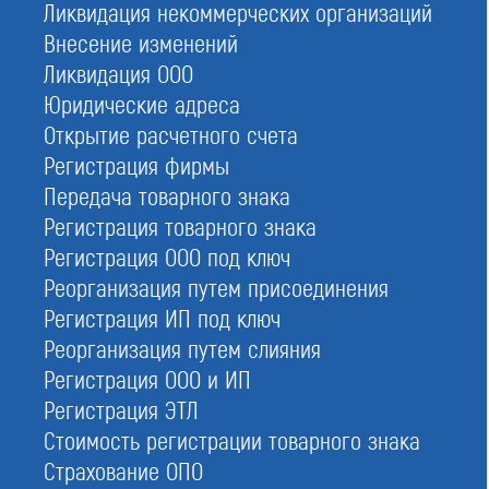
Ликвидация некоммерческих организаций
СРО-С-143-23122009
Внесение изменений
Дата регистрации:
Ликвидация ООО
23.12.2009
Юридические адреса
ИНН:
Открытие расчетного счета
7723367613
Регистрация фирмы
ОГРН:
Передача товарного знака
1097799006271
Регистрация товарного знака
Адрес:
Регистрация ООО под ключ
123100, Пресненская набережная, д. 12, эт. 45, пом./ком. 10/6
Реорганизация путем присоединения
Кол-во активных членов:
Регистрация ИП под ключ
42
Реорганизация путем слияния
Размер компфонда возмещения вреда:
Регистрация ООО и ИП
14 800 000
Регистрация ЭТЛ
Стоимость регистрации товарного знака
Страхование ОПО
Условия вступления в Ассоциация