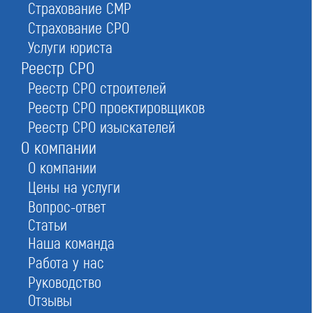
Страхование СМР
СРО «Стройрегион-Развитие»
Страхование СРО
Услуги юриста
Реестр СРО
Реестр СРО строителей
Реестр СРО проектировщиков
Реестр СРО изыскателей
О компании
О компании
Цены на услуги
Вопрос-ответ
Статьи
Наша команда
Работа у нас
Руководство
Вступительный взнос
от 0 до 20 тыс ₽
Отзывы
Членский взнос
от 0 до 10 тыс/мес ₽