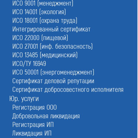
ИСО 9001 (менеджмент)
№170
в Московской области
ИСО 14001 (экология)
№158
в Москве
ИСО 18001 (охрана труда)
Интегрированный сертификат
ИСО 22000 (пищевой)
Ассоциация Саморегулируемая организация по
поддержке малого и среднего бизнеса в области
ИСО 27001 (инф. безопасность)
строительства «Стройрегион-Развитие»
ИСО 13485 (медицинский)
ИСО/ТУ 16949
Обновлено
16.06.2026 07:13:16
ИСО 50001 (энергоменеджмент)
Сертификат деловой репутации
Сертификат добросовестного исполнителя
Статус:
Исключено из государственного реестра СРО (Приказ
Юр. услуги
Ростехнадзора от 23.05.2018 № СП-65), все допуски выданные СРО
Регистрация ООО
недействительны
Добровольная ликвидация
Сокращенное наименование:
Регистрация ИП
Ассоциация СРО «Стройрегион-Развитие»
Ликвидация ИП
Номер в реестре: