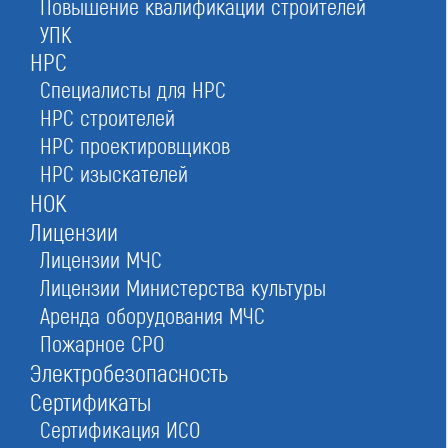
Повышение квалификации строителей
Ассоциация СРО «Стройрегион-
УПК
Развитие»
НРС
в Москве
Специалисты для НРС
НРС строителей
НРС проектировщиков
НРС изыскателей
Оставьте заявку прямо сейчас
НОК
Лицензии
Лицензии МЧС
Лицензии Министерства культуры
Заказать консультацию
Аренда оборудования МЧС
При отправке данной формы вы соглашаетесь с
политикой о предоставлении
персональных данных.
Пожарное СРО
Электробезопасность
Сертификаты
4/5
Рейтинг
Сертификация ИСО
№484
в Российской федерации