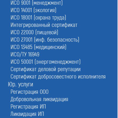
ИСО 9001 (менеджмент)
№151
в Москве
ИСО 14001 (экология)
ИСО 18001 (охрана труда)
Интегрированный сертификат
Ассоциация «СТОЛИЧНОЕ СТРОИТЕЛЬНОЕ
ОБЪЕДИНЕНИЕ» САМОРЕГУЛИРУЕМАЯ ОРГАНИЗАЦИЯ
ИСО 22000 (пищевой)
ИСО 27001 (инф. безопасность)
Обновлено
ИСО 13485 (медицинский)
16.06.2026 07:13:19
ИСО/ТУ 16949
ИСО 50001 (энергоменеджмент)
Сокращенное наименование:
Сертификат деловой репутации
АССОЦИАЦИЯ «ССО» СРО
Сертификат добросовестного исполнителя
Номер в реестре:
Юр. услуги
СРО-С-036-11092009
Регистрация ООО
Дата регистрации:
Добровольная ликвидация
11.09.2009
Регистрация ИП
ИНН:
Ликвидация ИП
7713386857