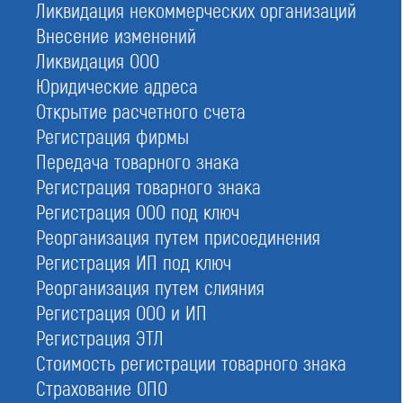
Ликвидация некоммерческих организаций
ОГРН:
Внесение изменений
1087799036930
Ликвидация ООО
Адрес:
Юридические адреса
119991, г. Москва, ул. Льва Толстого, д. 5/1, стр. 1/ Почтовый адрес:
119021, г.Москва, АССОЦИАЦИЯ «ССО» СРО, а/я №10.
Открытие расчетного счета
Регистрация фирмы
Телефон:
8 (800) 700-15-25, +7 (495) 363-60-43
Передача товарного знака
Регистрация товарного знака
Кол-во активных членов:
177
Регистрация ООО под ключ
Реорганизация путем присоединения
Размер компфонда возмещения вреда:
273 500 000
Регистрация ИП под ключ
Реорганизация путем слияния
Размер компфонда обеспечения договорных обязательств:
553 300 000
Регистрация ООО и ИП
Регистрация ЭТЛ
Руководство СРО:
Чигорин Александр Михайлович — Исполнительный директор
Стоимость регистрации товарного знака
Страхование ОПО
Ишин Александр Васильевич — Президент