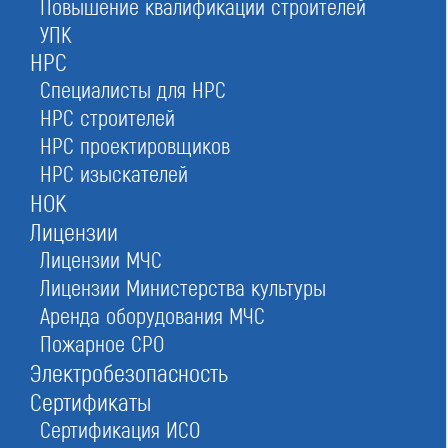
Повышение квалификации строителей
АССОЦИАЦИЯ «ССО» СРО
УПК
в Москве
НРС
Специалисты для НРС
НРС строителей
НРС проектировщиков
Оставьте заявку прямо сейчас
НРС изыскателей
НОК
Лицензии
Лицензии МЧС
Заказать консультацию
Лицензии Министерства культуры
При отправке данной формы вы соглашаетесь с
политикой о предоставлении
персональных данных.
Аренда оборудования МЧС
Пожарное СРО
Электробезопасность
4/5
Рейтинг
Сертификаты
№41
в Российской федерации
Сертификация ИСО
№165
в Московской области