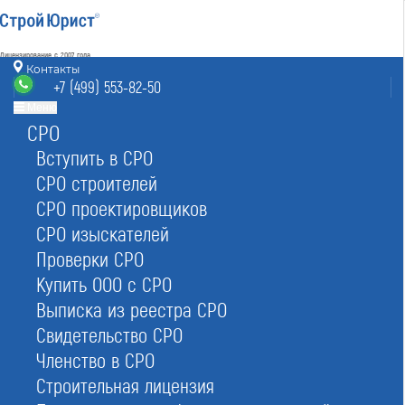
Лицензирование с 2007 года
4.93
Контакты
Наш рейтинг
+7 (499) 553-82-50
из
80
отзывов
Меню
СРО
Москва
8 (800) 700-15-25
info@msk.stroyurist.ru
Вступить в СРО
без выходных 7:00-20:00
СРО строителей
+7 (499) 553-82-50
СРО проектировщиков
Москва, ст. м.«Баррикадная»,
ул. Большая Грузинская 12, строение 2, офис 9
СРО изыскателей
Проверки СРО
Главная
Реестр СРО
Строителей
Купить ООО с СРО
Выписка из реестра СРО
Свидетельство СРО
Членство в СРО
Строительная лицензия