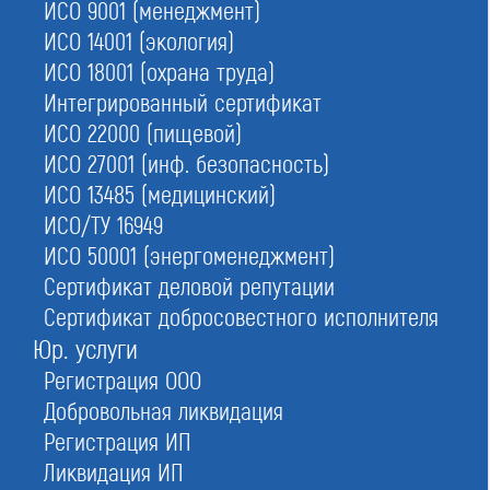
ИСО 9001 (менеджмент)
№124
в Москве
ИСО 14001 (экология)
ИСО 18001 (охрана труда)
Интегрированный сертификат
Ассоциация строителей «Саморегулируемая организация
«Строительные Допуски»
ИСО 22000 (пищевой)
ИСО 27001 (инф. безопасность)
Обновлено
ИСО 13485 (медицинский)
16.06.2026 07:13:19
ИСО/ТУ 16949
ИСО 50001 (энергоменеджмент)
Сокращенное наименование:
Сертификат деловой репутации
Ассоциация «СРО «СД»
Сертификат добросовестного исполнителя
Номер в реестре:
Юр. услуги
СРО-С-187-26012010
Регистрация ООО
Дата регистрации:
Добровольная ликвидация
26.01.2010
Регистрация ИП
ИНН:
Ликвидация ИП
7714322214