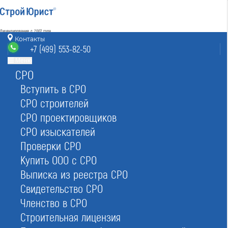
Лицензирование с 2007 года
4.93
Контакты
Наш рейтинг
+7 (499) 553-82-50
из
80
отзывов
Меню
СРО
Москва
8 (800) 700-15-25
info@msk.stroyurist.ru
Вступить в СРО
без выходных 7:00-20:00
СРО строителей
+7 (499) 553-82-50
СРО проектировщиков
Москва, ст. м.«Баррикадная»,
ул. Большая Грузинская 12, строение 2, офис 9
СРО изыскателей
Проверки СРО
Главная
Реестр СРО
Строителей
Купить ООО с СРО
Выписка из реестра СРО
Свидетельство СРО
Членство в СРО
Строительная лицензия