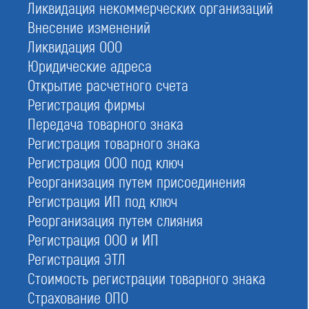
Ликвидация некоммерческих организаций
ОГРН:
Внесение изменений
1097799011045
Ликвидация ООО
Адрес:
Юридические адреса
105187, Москва, Окружной проезд, дом 15, корпус 2, этаж 4,
помещение II, комната 7
Открытие расчетного счета
Регистрация фирмы
Телефон:
8 (800) 700-15-25, +7 (495) 366-11-11
Передача товарного знака
Регистрация товарного знака
Кол-во активных членов:
126
Регистрация ООО под ключ
Реорганизация путем присоединения
Размер компфонда возмещения вреда:
146 600 000
Регистрация ИП под ключ
Реорганизация путем слияния
Размер компфонда обеспечения договорных обязательств:
263 947 062
Регистрация ООО и ИП
Регистрация ЭТЛ
Руководство СРО:
Сурков Михаил Юрьевич — Генеральный директор
Стоимость регистрации товарного знака
Страхование ОПО
Смогоржевский Михаил Владимирович — Председатель Совета