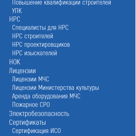
Повышение квалификации строителей
Ассоциация «СРО «СД»
УПК
в Москве
НРС
Специалисты для НРС
НРС строителей
НРС проектировщиков
Оставьте заявку прямо сейчас
НРС изыскателей
НОК
Лицензии
Лицензии МЧС
Заказать консультацию
Лицензии Министерства культуры
При отправке данной формы вы соглашаетесь с
политикой о предоставлении
персональных данных.
Аренда оборудования МЧС
Пожарное СРО
Электробезопасность
4/5
Рейтинг
Сертификаты
№99
в Российской федерации
Сертификация ИСО
№136
в Московской области