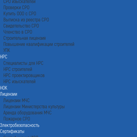
СРО изыскателей
Проверки СРО
Купить ООО с СРО
Выписка из реестра СРО
Свидетельство СРО
Членство в СРО
Строительная лицензия
Повышение квалификации строителей
УПК
НРС
Специалисты для НРС
НРС строителей
НРС проектировщиков
НРС изыскателей
НОК
Лицензии
Лицензии МЧС
Лицензии Министерства культуры
Аренда оборудования МЧС
Пожарное СРО
Электробезопасность
Сертификаты