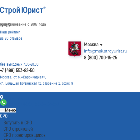
Лицензирование с 2007 года
4.93
Наш рейтинг
из
80
отзывов
Москва
info@msk.stroyurist.ru
8 (800) 700-15-25
без выходных 7:00-20:00
+7 (499) 553-82-50
Москва, ст. м.«Баррикадная»,
ул. Большая Грузинская 12, строение 2, офис 9
Контакты
+7 (499) 553-82-50
Меню
СРО
Вступить в СРО
СРО строителей
СРО проектировщиков