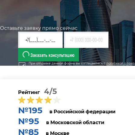
Оставьте заявку прямо сейчас
Заказать консультацию
При отправке данной формы вы соглашаетесь с
политикой о пред
4/5
Рейтинг
№195
в Российской федерации
№95
в Московской области
№85
в Москве