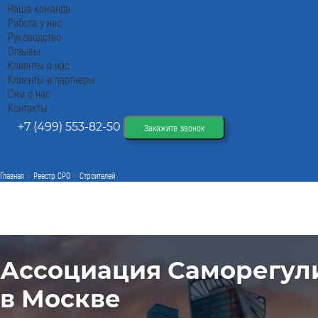
Наша команда
Работа у нас
Руководство
Отзывы
Клиенты о нас
Клиенты и партнеры
Сми о нас
Контакты
+7 (499) 553-82-50
Закажите звонок
Главная
Реестр СРО
Строителей
Ассоциация Саморегул
в Москве