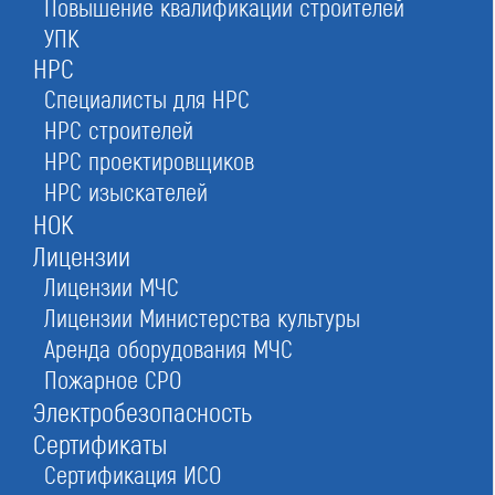
Повышение квалификации строителей
Ассоциация "ОСО
УПК
"ПромСтройЦентр"
НРС
в Москве
Специалисты для НРС
НРС строителей
НРС проектировщиков
НРС изыскателей
Оставьте заявку прямо сейчас
НОК
Лицензии
Лицензии МЧС
Лицензии Министерства культуры
Заказать консультацию
Аренда оборудования МЧС
При отправке данной формы вы соглашаетесь с
политикой о предоставлении
персональных данных.
Пожарное СРО
Электробезопасность
Сертификаты
4/5
Рейтинг
Сертификация ИСО
№100
в Российской федерации