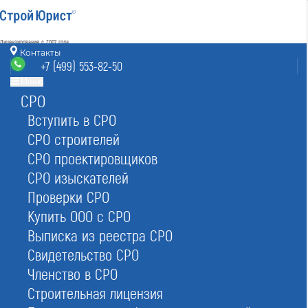
Лицензирование с 2007 года
4.93
Контакты
Наш рейтинг
+7 (499) 553-82-50
из
80
отзывов
Меню
СРО
Москва
8 (800) 700-15-25
info@msk.stroyurist.ru
Вступить в СРО
без выходных 7:00-20:00
СРО строителей
+7 (499) 553-82-50
СРО проектировщиков
Москва, ст. м.«Баррикадная»,
ул. Большая Грузинская 12, строение 2, офис 9
СРО изыскателей
Проверки СРО
Главная
Реестр СРО
Строителей
Купить ООО с СРО
Выписка из реестра СРО
Свидетельство СРО
Членство в СРО
Строительная лицензия