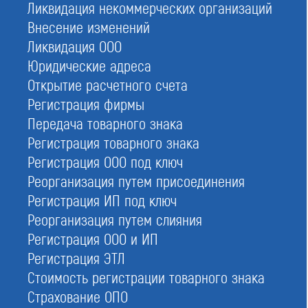
Ликвидация некоммерческих организаций
Дата регистрации:
Внесение изменений
23.03.2010
Ликвидация ООО
ИНН:
Юридические адреса
7743089700
Открытие расчетного счета
ОГРН:
Регистрация фирмы
1097799009175
Передача товарного знака
Адрес:
Регистрация товарного знака
115114, г. Москва, Дербеневская набережная, дом 11, помещение Б7,
Регистрация ООО под ключ
79
Реорганизация путем присоединения
Кол-во активных членов:
Регистрация ИП под ключ
156
Реорганизация путем слияния
Размер компфонда возмещения вреда:
Регистрация ООО и ИП
48 300 000
Регистрация ЭТЛ
Размер компфонда обеспечения договорных обязательств:
Стоимость регистрации товарного знака
383 981 657
Страхование ОПО