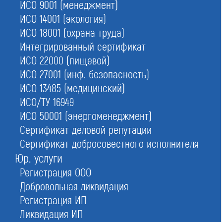
ИСО 9001 (менеджмент)
№135
в Московской области
ИСО 14001 (экология)
№123
в Москве
ИСО 18001 (охрана труда)
Интегрированный сертификат
ИСО 22000 (пищевой)
Ассоциация "Объединение строительных организаций
"ПромСтройЦентр"
ИСО 27001 (инф. безопасность)
ИСО 13485 (медицинский)
Обновлено
ИСО/ТУ 16949
16.06.2026 07:13:16
ИСО 50001 (энергоменеджмент)
Сертификат деловой репутации
Статус:
Сертификат добросовестного исполнителя
Исключено из государственного реестра СРО (Приказ
Ростехнадзора от 24.10.2017 № СП-113), все допуски выданные СРО
Юр. услуги
недействительны
Регистрация ООО
Сокращенное наименование:
Добровольная ликвидация
Ассоциация "ОСО "ПромСтройЦентр"
Регистрация ИП
Номер в реестре:
Ликвидация ИП
СРО-С-209-23032010