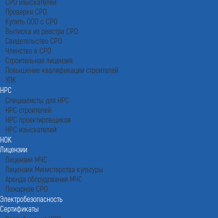
СРО изыскателей
Проверки СРО
Купить ООО с СРО
Выписка из реестра СРО
Свидетельство СРО
Членство в СРО
Строительная лицензия
Повышение квалификации строителей
УПК
НРС
Специалисты для НРС
НРС строителей
НРС проектировщиков
НРС изыскателей
НОК
Лицензии
Лицензии МЧС
Лицензии Министерства культуры
Аренда оборудования МЧС
Пожарное СРО
Электробезопасность
Сертификаты