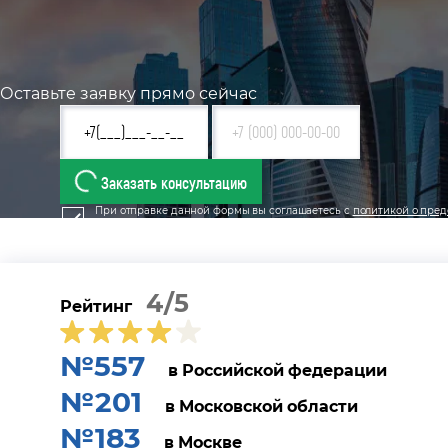
Оставьте заявку прямо сейчас
Заказать консультацию
При отправке данной формы вы соглашаетесь с
политикой о пред
4/5
Рейтинг
№557
в Российской федерации
№201
в Московской области
№183
в Москве