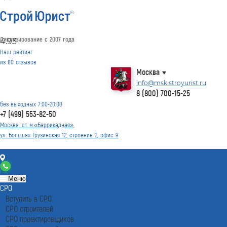
Лицензирование с 2007 года
4.93
Наш рейтинг
из
80
отзывов
Москва
info@msk.stroyurist.ru
8 (800) 700-15-25
без выходных 7:00-20:00
+7 (499) 553-82-50
Москва, ст. м.«Баррикадная»,
ул. Большая Грузинская 12, строение 2, офис 9
Контакты
+7 (499) 553-82-50
Меню
СРО
Вступить в СРО
СРО строителей
СРО проектировщиков