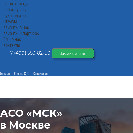
Наша команда
Работа у нас
Руководство
Отзывы
Клиенты о нас
Клиенты и партнеры
Сми о нас
Контакты
+7 (499) 553-82-50
Закажите звонок
Главная
Реестр СРО
Строителей
АСО «МСК»
в Москве