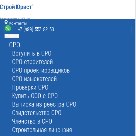
Лицензирование с 2007 года
4.93
Контакты
Наш рейтинг
+7 (499) 553-82-50
из
80
отзывов
Меню
СРО
Москва
8 (800) 700-15-25
info@msk.stroyurist.ru
Вступить в СРО
без выходных 7:00-20:00
СРО строителей
+7 (499) 553-82-50
СРО проектировщиков
Москва, ст. м.«Баррикадная»,
ул. Большая Грузинская 12, строение 2, офис 9
СРО изыскателей
Проверки СРО
Главная
Реестр СРО
Проектировщиков
Купить ООО с СРО
Выписка из реестра СРО
Свидетельство СРО
Членство в СРО
Строительная лицензия