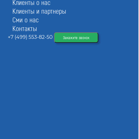
Клиенты о нас
Вступительный взнос
от 0 до 20 тыс ₽
Клиенты и партнеры
Членский взнос
от 0 до 10 тыс/мес ₽
Сми о нас
Взнос в компенсационный фонд
100 тыс ₽
Контакты
Страховой взнос
от 0 до 10 тыс ₽/год
+7 (499) 553-82-50
Закажите звонок
Общая стоимость вступления
от 100 тыс до 140 тыс ₽
Вступить в СРО
При отправке данной формы вы соглашаетесь с
политикой о предоставлении
персональных данных.