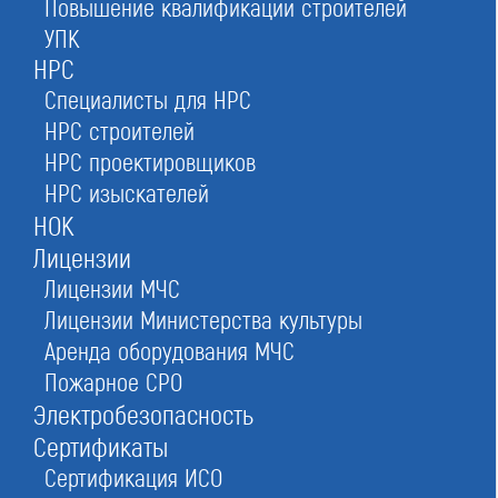
Повышение квалификации строителей
Ассоциация «Стройспецпроект»
УПК
в Москве
НРС
Специалисты для НРС
НРС строителей
НРС проектировщиков
Оставьте заявку прямо сейчас
НРС изыскателей
НОК
Лицензии
Лицензии МЧС
Заказать консультацию
Лицензии Министерства культуры
При отправке данной формы вы соглашаетесь с
политикой о предоставлении
персональных данных.
Аренда оборудования МЧС
Пожарное СРО
Электробезопасность
4/5
Рейтинг
Сертификаты
№305
в Российской федерации
Сертификация ИСО
№53
в Московской области