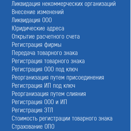
ОГРН:
Ликвидация некоммерческих организаций
1097799018570
Внесение изменений
Адрес:
Ликвидация ООО
123060, РФ, г. Москва, вн.тер.г. Муниципальный округ Щукино, ул.
Юридические адреса
Маршала Рыбалко, д. 2, к. 9, помещ. 918, ком. 1
Открытие расчетного счета
Телефон:
Регистрация фирмы
8 (800) 700-15-25, +7 (499) 648-00-00
Передача товарного знака
Кол-во активных членов:
Регистрация товарного знака
3139
Регистрация ООО под ключ
Размер компфонда возмещения вреда:
Реорганизация путем присоединения
299 800 000
Регистрация ИП под ключ
Размер компфонда обеспечения договорных обязательств:
Реорганизация путем слияния
253 600 000
Регистрация ООО и ИП
Руководство СРО:
Регистрация ЭТЛ
Поскребышева Екатерина Николаевна — Генеральный директор
Стоимость регистрации товарного знака
Смирнов Андрей Николаевич — Председатель Правления
Страхование ОПО