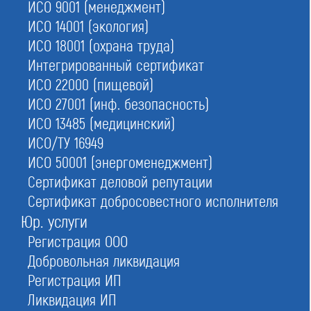
ИСО 9001 (менеджмент)
№49
в Москве
ИСО 14001 (экология)
ИСО 18001 (охрана труда)
Интегрированный сертификат
Ассоциация проектных организаций «Стройспецпроект»
ИСО 22000 (пищевой)
Обновлено
ИСО 27001 (инф. безопасность)
16.06.2026 06:32:47
ИСО 13485 (медицинский)
ИСО/ТУ 16949
ИСО 50001 (энергоменеджмент)
Сокращенное наименование:
Ассоциация «Стройспецпроект»
Сертификат деловой репутации
Сертификат добросовестного исполнителя
Номер в реестре:
СРО-П-153-30032010
Юр. услуги
Дата регистрации:
Регистрация ООО
30.03.2010
Добровольная ликвидация
ИНН:
Регистрация ИП
7734268607
Ликвидация ИП