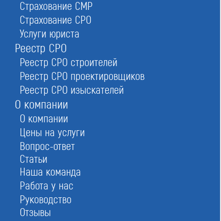
Страхование СМР
Питерский Леонид Юрьевич — Председатель Совета
Страхование СРО
Услуги юриста
Реестр СРО
Реестр СРО строителей
Условия вступления в Ассоциация
«Столица-Проект» СРО
Реестр СРО проектировщиков
Реестр СРО изыскателей
О компании
О компании
Цены на услуги
Вопрос-ответ
Статьи
Наша команда
Работа у нас
Руководство
Отзывы