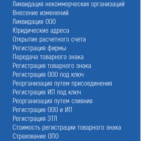
Ликвидация некоммерческих организаций
ИНН:
7710477880
Внесение изменений
Ликвидация ООО
ОГРН:
1097799009736
Юридические адреса
Открытие расчетного счета
Адрес:
123022, г. Москва, вн.тер.г. муниципальный округ Пресненский,
Регистрация фирмы
ул.1905 года, д. 7, стр. 1, помещ. IA, этаж 2, ком. 1
Передача товарного знака
Телефон:
Регистрация товарного знака
8 (800) 700-15-25, +7 (499) 575-03-33
Регистрация ООО под ключ
Кол-во активных членов:
Реорганизация путем присоединения
84
Регистрация ИП под ключ
Размер компфонда возмещения вреда:
Реорганизация путем слияния
34 950 000
Регистрация ООО и ИП
Размер компфонда обеспечения договорных обязательств:
Регистрация ЭТЛ
52 050 000
Стоимость регистрации товарного знака
Руководство СРО:
Страхование ОПО
Илюнина Юлия Александровна — Директор Ассоциации