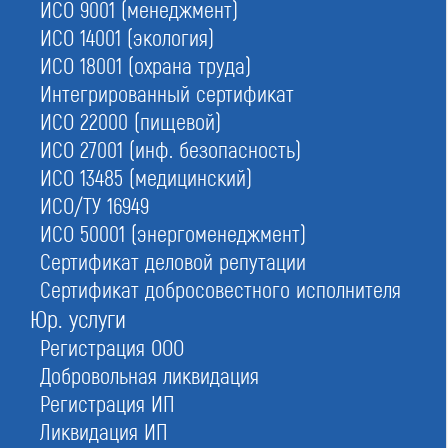
ИСО 9001 (менеджмент)
№66
в Московской области
ИСО 14001 (экология)
№62
в Москве
ИСО 18001 (охрана труда)
Интегрированный сертификат
ИСО 22000 (пищевой)
Ассоциация организаций и специалистов в сфере
архитектурно-строительного проектирования «Столица-
ИСО 27001 (инф. безопасность)
Проект», саморегулируемая организация
ИСО 13485 (медицинский)
ИСО/ТУ 16949
Обновлено
16.06.2026 06:32:47
ИСО 50001 (энергоменеджмент)
Сертификат деловой репутации
Сертификат добросовестного исполнителя
Сокращенное наименование:
Ассоциация «Столица-Проект» СРО
Юр. услуги
Регистрация ООО
Номер в реестре:
СРО-П-067-02122009
Добровольная ликвидация
Регистрация ИП
Дата регистрации:
02.12.2009
Ликвидация ИП