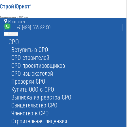
Лицензирование с 2007 года
4.93
Контакты
Наш рейтинг
+7 (499) 553-82-50
из
80
отзывов
Меню
СРО
Москва
8 (800) 700-15-25
info@msk.stroyurist.ru
Вступить в СРО
без выходных 7:00-20:00
СРО строителей
+7 (499) 553-82-50
СРО проектировщиков
Москва, ст. м.«Баррикадная»,
ул. Большая Грузинская 12, строение 2, офис 9
СРО изыскателей
Проверки СРО
Главная
Реестр СРО
Проектировщиков
Купить ООО с СРО
Выписка из реестра СРО
Свидетельство СРО
Членство в СРО
Строительная лицензия