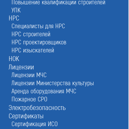
Повышение квалификации строителей
Ассоциация «Столица-Проект»
УПК
СРО
НРС
в Москве
Специалисты для НРС
НРС строителей
НРС проектировщиков
НРС изыскателей
Оставьте заявку прямо сейчас
НОК
Лицензии
Лицензии МЧС
Лицензии Министерства культуры
Заказать консультацию
Аренда оборудования МЧС
При отправке данной формы вы соглашаетесь с
политикой о предоставлении
персональных данных.
Пожарное СРО
Электробезопасность
Сертификаты
4/5
Рейтинг
Сертификация ИСО
№281
в Российской федерации