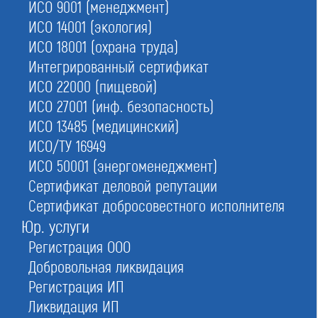
ИСО 9001 (менеджмент)
№37
в Москве
ИСО 14001 (экология)
ИСО 18001 (охрана труда)
Интегрированный сертификат
Ассоциация «Саморегулируемая организация
«Международное объединение проектировщиков»
ИСО 22000 (пищевой)
ИСО 27001 (инф. безопасность)
Обновлено
ИСО 13485 (медицинский)
16.06.2026 06:32:47
ИСО/ТУ 16949
ИСО 50001 (энергоменеджмент)
Сокращенное наименование:
Сертификат деловой репутации
Ассоциация СРО «МОП»
Сертификат добросовестного исполнителя
Номер в реестре:
Юр. услуги
СРО-П-070-02122009
Регистрация ООО
Дата регистрации:
Добровольная ликвидация
02.12.2009
Регистрация ИП
ИНН:
Ликвидация ИП
7707004475