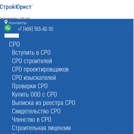
Лицензирование с 2007 года
4.93
Контакты
Наш рейтинг
+7 (499) 553-82-50
из
80
отзывов
Меню
СРО
Москва
8 (800) 700-15-25
info@msk.stroyurist.ru
Вступить в СРО
без выходных 7:00-20:00
СРО строителей
+7 (499) 553-82-50
СРО проектировщиков
Москва, ст. м.«Баррикадная»,
ул. Большая Грузинская 12, строение 2, офис 9
СРО изыскателей
Проверки СРО
Главная
Реестр СРО
Проектировщиков
Купить ООО с СРО
Выписка из реестра СРО
Свидетельство СРО
Членство в СРО
Строительная лицензия