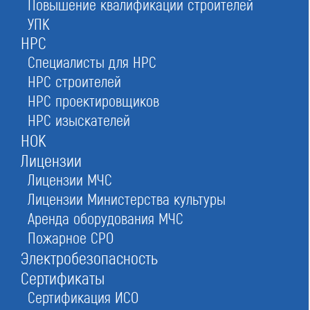
Повышение квалификации строителей
Ассоциация СРО «МОП»
УПК
в Москве
НРС
Специалисты для НРС
НРС строителей
НРС проектировщиков
Оставьте заявку прямо сейчас
НРС изыскателей
НОК
Лицензии
Лицензии МЧС
Заказать консультацию
Лицензии Министерства культуры
При отправке данной формы вы соглашаетесь с
политикой о предоставлении
персональных данных.
Аренда оборудования МЧС
Пожарное СРО
Электробезопасность
4/5
Рейтинг
Сертификаты
№348
в Российской федерации
Сертификация ИСО
№40
в Московской области