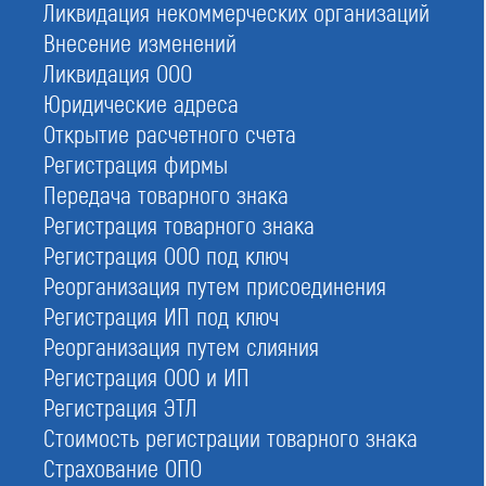
Ликвидация некоммерческих организаций
ОГРН:
Внесение изменений
1097799007514
Ликвидация ООО
Адрес:
Юридические адреса
109240, Российская Федерация, г. Москва, вн. тер. г. муниципальный
округ Таганский, ул. Николоямская, д.13, стр.1, этаж 6, ком.23, 25
Открытие расчетного счета
Регистрация фирмы
Телефон:
8 (800) 700-15-25, +7 (495) 641-06-09
Передача товарного знака
Регистрация товарного знака
Кол-во активных членов:
70
Регистрация ООО под ключ
Реорганизация путем присоединения
Размер компфонда возмещения вреда:
77 804 971
Регистрация ИП под ключ
Реорганизация путем слияния
Размер компфонда обеспечения договорных обязательств:
63 120 204
Регистрация ООО и ИП
Регистрация ЭТЛ
Руководство СРО:
Абрамов Валерий Павлович — Генеральный директор
Стоимость регистрации товарного знака
Страхование ОПО
Шамузафаров Анвар Шамухамедович — Президент Совета