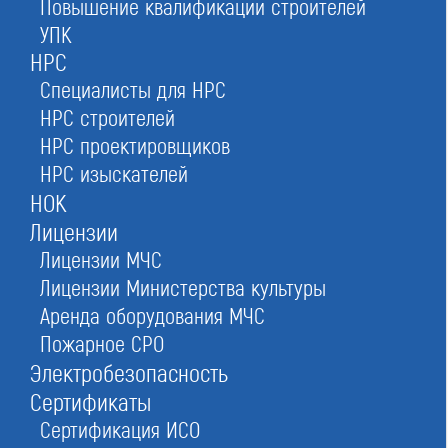
Повышение квалификации строителей
Реестр СРО
УПК
в Москве
НРС
Специалисты для НРС
НРС строителей
Стать членом саморегулируемой организации
НРС проектировщиков
(СРО) и получить право на строительство,
НРС изыскателей
проектирование и изыскания для капстроя
НОК
Лицензии
Лицензии МЧС
Лицензии Министерства культуры
Оставьте заявку прямо сейчас
Аренда оборудования МЧС
Пожарное СРО
Электробезопасность
Заказать консультацию
Сертификаты
При отправке данной формы вы соглашаетесь с
политикой о предоставлении
персональных данных.
Сертификация ИСО