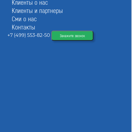
Клиенты о нас
Обновлено
07.08.2026 07:10:50
Клиенты и партнеры
Сми о нас
Контакты
TYPE
+7 (499) 553-82-50
Закажите звонок
msk
Строители
Рейтинг
Союз строителей «СпецСтройСтандарт»
Рейтинг:
4
Номер в реестре:
СРО-С-276-21102014
ИНН:
7717163636
Дата регистрации:
21.10.2014
Строители
Рейтинг
АС «СТРОЙНОВАЦИЯ»
Рейтинг:
4