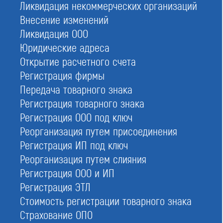
деятельности.
Ликвидация некоммерческих организаций
Внесение изменений
Ликвидация ООО
Самая низкая цена на вступление
Юридические адреса
Открытие расчетного счета
Регистрация фирмы
Передача товарного знака
Вступить в СРО
Регистрация товарного знака
При отправке данной формы вы соглашаетесь с
политикой о
Регистрация ООО под ключ
предоставлении персональных данных.
Реорганизация путем присоединения
Регистрация ИП под ключ
Реорганизация путем слияния
На страницах нашего сайта вы найдете общий
Регистрация ООО и ИП
реестр СРО по федеральным округам, а также
Регистрация ЭТЛ
отдельные — для строителей, изыскателей и
Стоимость регистрации товарного знака
проектировщиков. Он включает сведения об
Страхование ОПО
ассоциациях, их регистрационные и контактные