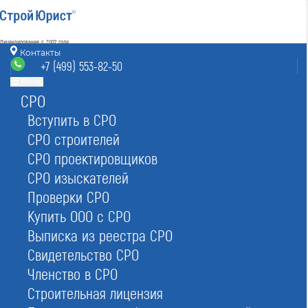
Лицензирование с 2007 года
4.93
Контакты
Наш рейтинг
+7 (499) 553-82-50
из
80
отзывов
Меню
СРО
Москва
8 (800) 700-15-25
info@msk.stroyurist.ru
Вступить в СРО
без выходных 7:00-20:00
СРО строителей
+7 (499) 553-82-50
СРО проектировщиков
Москва, ст. м.«Баррикадная»,
ул. Большая Грузинская 12, строение 2, офис 9
СРО изыскателей
Проверки СРО
Главная
Реестр СРО
Купить ООО с СРО
Выписка из реестра СРО
Свидетельство СРО
Членство в СРО
Строительная лицензия