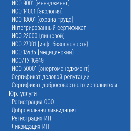
ИСО 9001 (менеджмент)
ИСО 14001 (экология)
Строителей
ИСО 18001 (охрана труда)
Интегрированный сертификат
ИСО 22000 (пищевой)
Проектировщиков
ИСО 27001 (инф. безопасность)
ИСО 13485 (медицинский)
ИСО/ТУ 16949
Изыскателей
ИСО 50001 (энергоменеджмент)
Сертификат деловой репутации
Сертификат добросовестного исполнителя
Сведения обо всех некоммерческих объединениях в
Юр. услуги
строительстве содержит Государственный реестр
Регистрация ООО
СРО. Его ведет Ростехнадзор (РТН). Единый реестр
Добровольная ликвидация
опубликован на официальном сайте РТН.
Регистрация ИП
Ассоциации НОСТРОЙ и НОПРИЗ также ведут
реестры СРО — каждая по своей специфике
Ликвидация ИП