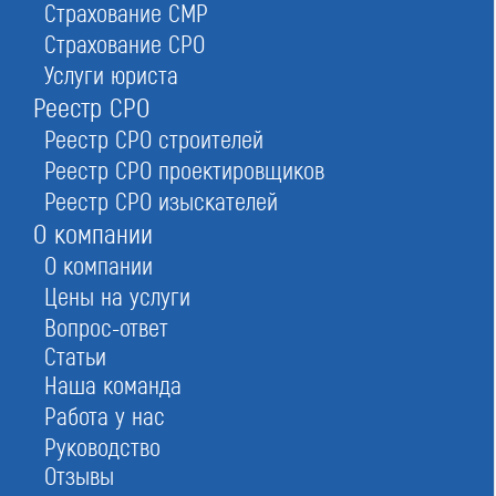
данные, номер в реестре.
Страхование СМР
СРО разделены по территориальному признаку,
Страхование СРО
указано количество объединений в регионе. Это
Услуги юриста
удобно — вы сразу открываете нужную область или
Реестр СРО
город. Региональный список СРО — это активные
Реестр СРО строителей
ссылки на карточки организаций, содержащие
информацию:
Реестр СРО проектировщиков
название, адрес, количество членов, дата и номер
Реестр СРО изыскателей
регистрации;
О компании
условия вступления;
О компании
краткая справка.
Цены на услуги
Позвоните нам и мы расскажем о порядке
Вопрос-ответ
вступления, взносах, требованиях и лучших
Статьи
предложениях от саморегулируемых организаций.
Наша команда
Работа у нас
Список СРО в Москве
Руководство
Отзывы