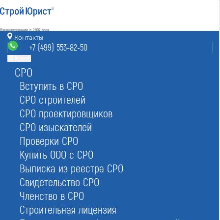
Лицензирование с 2007 года
4.93
Контакты
Наш рейтинг
+7 (499) 553-82-50
из
80
отзывов
Меню
СРО
Москва
8 (800) 700-15-25
info@msk.stroyurist.ru
Вступить в СРО
без выходных 7:00-20:00
СРО строителей
+7 (499) 553-82-50
СРО проектировщиков
Москва, ст. м.«Баррикадная»,
ул. Большая Грузинская 12, строение 2, офис 9
СРО изыскателей
Проверки СРО
Главная
Реестр СРО
Изыскателей
Купить ООО с СРО
Выписка из реестра СРО
Свидетельство СРО
Членство в СРО
Строительная лицензия