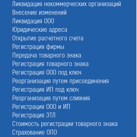
Ликвидация некоммерческих организаций
ОГРН:
Внесение изменений
1177700019309
Ликвидация ООО
Адрес:
Юридические адреса
119049, г.Москва, ул.Коровий Вал, дом 9
Открытие расчетного счета
Телефон:
Регистрация фирмы
8 (800) 700-15-25, +7 (495) 775-81-11
Передача товарного знака
Кол-во активных членов:
Регистрация товарного знака
230
Регистрация ООО под ключ
Размер компфонда возмещения вреда:
Реорганизация путем присоединения
35 500 000
Регистрация ИП под ключ
Размер компфонда обеспечения договорных обязательств:
Реорганизация путем слияния
65 800 000
Регистрация ООО и ИП
Руководство СРО:
Регистрация ЭТЛ
Волков Александр Александрович — Исполнительный директор
Стоимость регистрации товарного знака
Переверзев Александр Федорович — Председатель Совета
Страхование ОПО