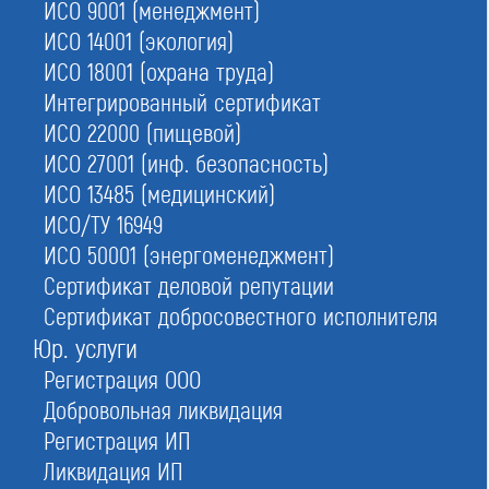
ИСО 9001 (менеджмент)
№15
в Москве
ИСО 14001 (экология)
ИСО 18001 (охрана труда)
Интегрированный сертификат
Ассоциация инженеров изыскателей «Профессионалы
рынка инженерных изысканий в области строительства»
ИСО 22000 (пищевой)
ИСО 27001 (инф. безопасность)
Обновлено
ИСО 13485 (медицинский)
16.06.2026 06:32:46
ИСО/ТУ 16949
ИСО 50001 (энергоменеджмент)
Сокращенное наименование:
Сертификат деловой репутации
Ассоциация «ПРИИС»
Сертификат добросовестного исполнителя
Номер в реестре:
Юр. услуги
СРО-И-045-09082018
Регистрация ООО
Дата регистрации:
Добровольная ликвидация
09.08.2018
Регистрация ИП
ИНН:
Ликвидация ИП
9709015250