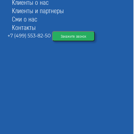
Клиенты о нас
Вступительный взнос
от 0 до 20 тыс ₽
Клиенты и партнеры
Членский взнос
от 0 до 10 тыс/мес ₽
Сми о нас
Взнос в компенсационный фонд
100 тыс ₽
Контакты
Страховой взнос
от 0 до 10 тыс ₽/год
+7 (499) 553-82-50
Закажите звонок
Общая стоимость вступления
от 100 тыс до 140 тыс ₽
Вступить в СРО
При отправке данной формы вы соглашаетесь с
политикой о предоставлении
персональных данных.