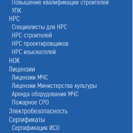
Повышение квалификации строителей
Ассоциация «ПРИИС»
УПК
в Москве
НРС
Специалисты для НРС
НРС строителей
НРС проектировщиков
Оставьте заявку прямо сейчас
НРС изыскателей
НОК
Лицензии
Лицензии МЧС
Заказать консультацию
Лицензии Министерства культуры
При отправке данной формы вы соглашаетесь с
политикой о предоставлении
персональных данных.
Аренда оборудования МЧС
Пожарное СРО
Электробезопасность
4/5
Рейтинг
Сертификаты
№403
в Российской федерации
Сертификация ИСО
№15
в Московской области